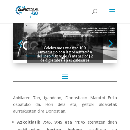
Celebramos nuestro 100
aniversario con la presentación
del libro “Un viaje centenario” | 2
de diciembre en el Zubiaurre
Elkargunea de Azkoitia
Apirilaren 7an, igandean, Donostiako Maratoi Erdia
ospatuko da. Hori dela eta, geltoki aldaketak
aurreikusten dira Donostian.
Azkoitiatik 7:45, 9:45 eta 11:45
ateratzen diren
zerbitzuetan
bertan behera
gelditzen da