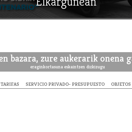
Elkargunean
zen bazara, zure aukerarik onena g
eraginkortasuna eskaintzen dizkizugu
TARIFAS
SERVICIO PRIVADO- PRESUPUESTO
OBJETOS