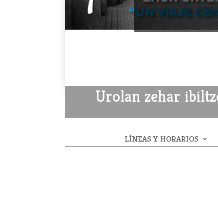
Urolan zehar ibilt
LÍNEAS Y HORARIOS