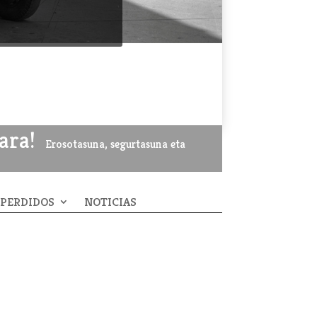
ara!
Erosotasuna, segurtasuna eta
 PERDIDOS
NOTICIAS