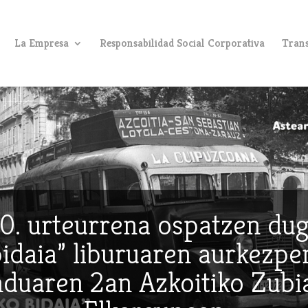
La Empresa
Responsabilidad Social Corporativa
Trans
0. urteurrena ospatzen du
idaia” liburuaren aurkezpe
duaren 2an Azkoitiko Zubi