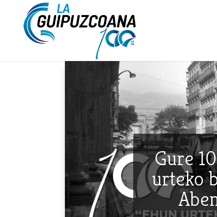
Gure 10
urteko b
Aben