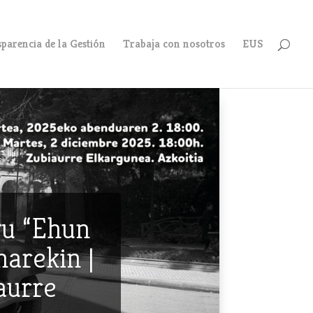
parencia de la Gestión
Trabaja con nosotros
EUS
gu “Ehun
narekin |
aurre