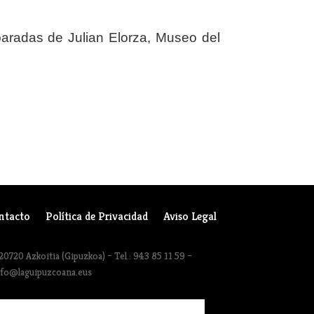
 paradas de Julian Elorza, Museo del
ntacto
Política de Privacidad
Aviso Legal
20720 Azkoitia (Gipuzkoa) – Tel.: 943 85 11 59 –
nfo@laguipuzcoana.eus