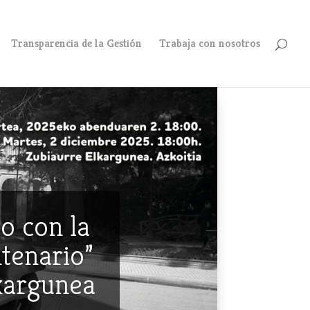
Transparencia de la Gestión
Trabaja con nosotros
o con la
ntenario”
lkargunea