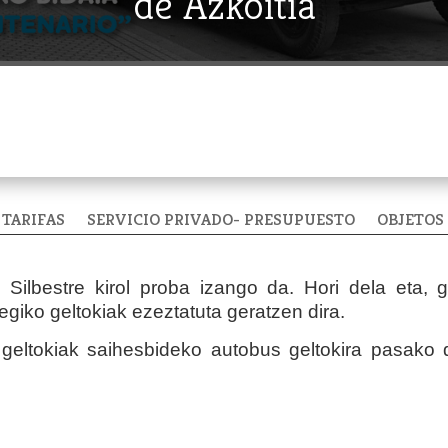
de Azkoitia
TARIFAS
SERVICIO PRIVADO- PRESUPUESTO
OBJETOS
ilbestre kirol proba izango da. Hori dela eta, g
giko geltokiak ezeztatuta geratzen dira.
geltokiak saihesbideko autobus geltokira pasako