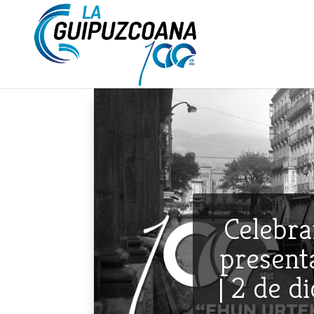
Celebra
presenta
| 2 de d