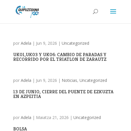
por
Adela
|
Jun 9, 2026
|
Uncategorized
UK01,UK03 Y UK06: CAMBIO DE PARADAS Y
RECORRIDO POR EL TRIATLON DE ZARAUTZ
por
Adela
|
Jun 9, 2026
|
Noticias
,
Uncategorized
13 DE JUNIO, CIERRE DEL PUENTE DE EZKUZTA
EN AZPEITIA
por
Adela
|
Maiatza 21, 2026
|
Uncategorized
BOLSA