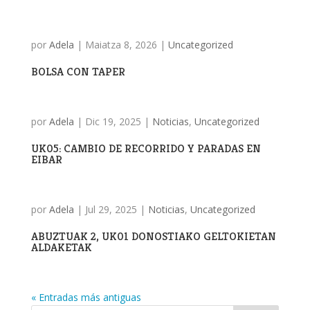
por
Adela
|
Maiatza 8, 2026
|
Uncategorized
BOLSA CON TAPER
por
Adela
|
Dic 19, 2025
|
Noticias
,
Uncategorized
UK05: CAMBIO DE RECORRIDO Y PARADAS EN
EIBAR
por
Adela
|
Jul 29, 2025
|
Noticias
,
Uncategorized
ABUZTUAK 2, UK01 DONOSTIAKO GELTOKIETAN
ALDAKETAK
« Entradas más antiguas