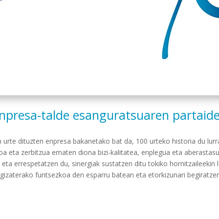
npresa-talde esanguratsuaren partaide
dituzten enpresa bakanetako bat da, 100 urteko historia du lurral
oa eta zerbitzua ematen diona bizi-kalitatea, enplegua eta aberastasu
ta errespetatzen du, sinergiak sustatzen ditu tokiko hornitzaileekin l
gizaterako funtsezkoa den esparru batean eta etorkizunari begiratzen