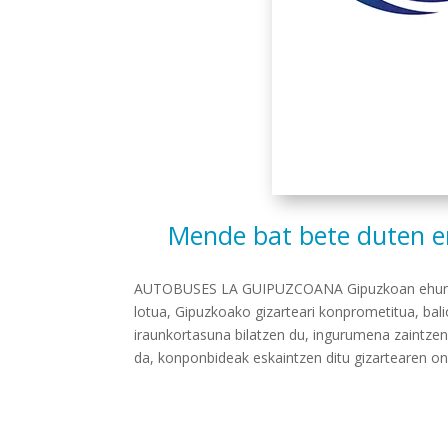
Mende bat bete duten e
AUTOBUSES LA GUIPUZCOANA Gipuzkoan ehun urte 
lotua, Gipuzkoako gizarteari konprometitua, bali
iraunkortasuna bilatzen du, ingurumena zaintzen e
da, konponbideak eskaintzen ditu gizartearen on