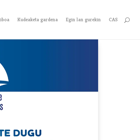
tiboa
Kudeaketa gardena
Egin lan gurekin
CAS