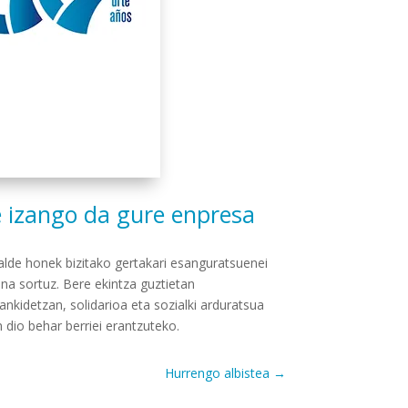
 izango da gure enpresa
de honek bizitako gertakari esanguratsuenei
na sortuz. Bere ekintza guztietan
ankidetzan, solidarioa eta sozialki arduratsua
 dio behar berriei erantzuteko.
Hurrengo albistea
→