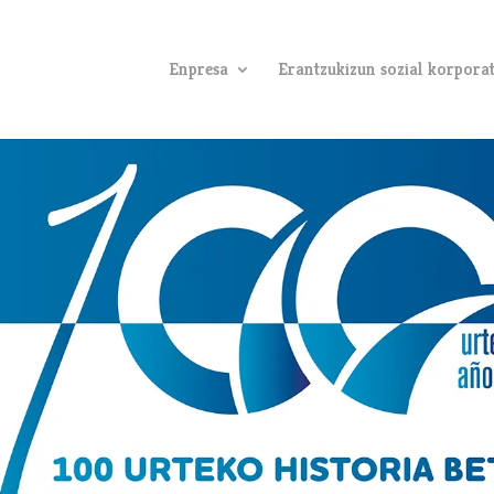
Enpresa
Erantzukizun sozial korpora