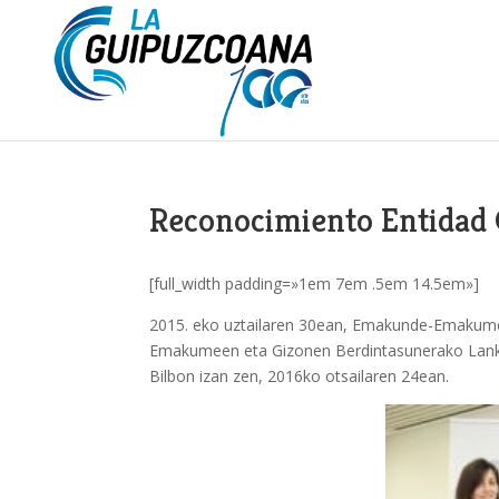
Reconocimiento Entidad
[full_width padding=»1em 7em .5em 14.5em»]
2015. eko uztailaren 30ean, Emakunde-Emakume
Emakumeen eta Gizonen Berdintasunerako Lankide
Bilbon izan zen, 2016ko otsailaren 24ean.