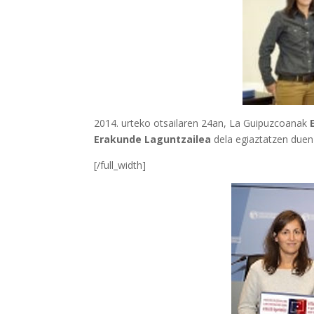
2014. urteko otsailaren 24an, La Guipuzcoanak
Erakunde Laguntzailea
dela egiaztatzen duen z
[/full_width]