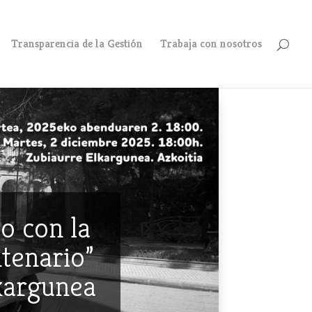
Transparencia de la Gestión
Trabaja con nosotros
o con la
ntenario”
lkargunea