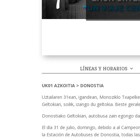
LÍNEAS Y HORARIOS
UK01 AZKOITIA > DONOSTIA
Uztailaren 31ean, igandean, Monoziklo Txapelket
Geltokian, soilik, izango du geltokia. Beste geral
Donostiako Geltokian, autobusa zain egongo da
El día 31 de julio, domingo, debido a al Campeo
la Estación de Autobuses de Donostia, todas l