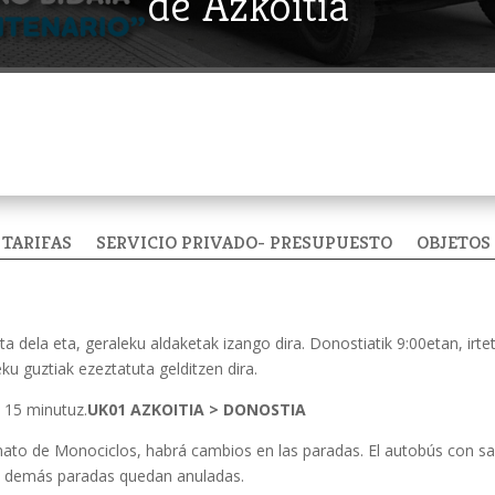
de Azkoitia
TARIFAS
SERVICIO PRIVADO- PRESUPUESTO
OBJETOS
a dela eta, geraleku aldaketak izango dira. Donostiatik 9:00etan, ir
eku guztiak ezeztatuta gelditzen dira.
 15 minutuz.
UK01 AZKOITIA > DONOSTIA
nato de Monociclos, habrá cambios en las paradas. El autobús con sal
as demás paradas quedan anuladas.