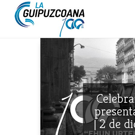
Celebra
presenta
| 2 de d