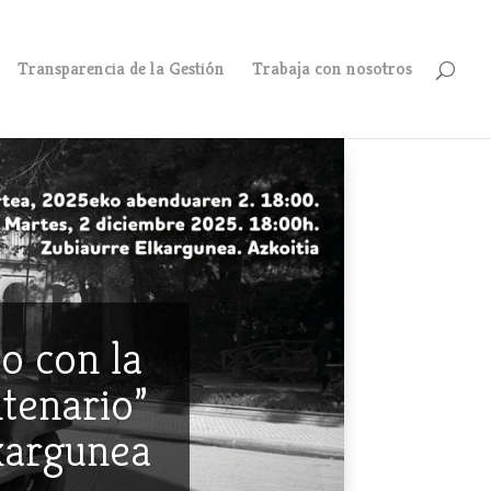
Transparencia de la Gestión
Trabaja con nosotros
o con la
ntenario”
lkargunea