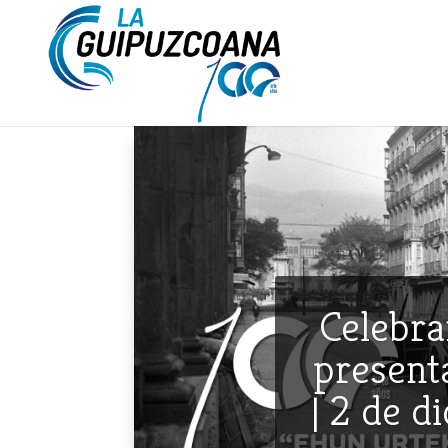
Celebra
presenta
| 2 de d