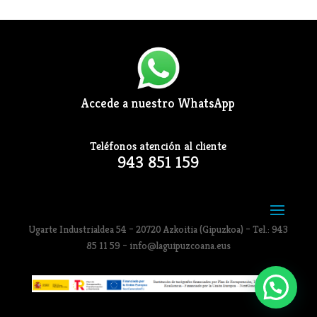
Accede a nuestro WhatsApp
Teléfonos atención al cliente
943 851 159
Ugarte Industrialdea 54 – 20720 Azkoitia (Gipuzkoa) – Tel.: 943
85 11 59 – info@laguipuzcoana.eus