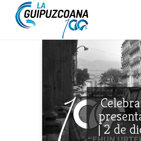
Celebra
presenta
| 2 de d