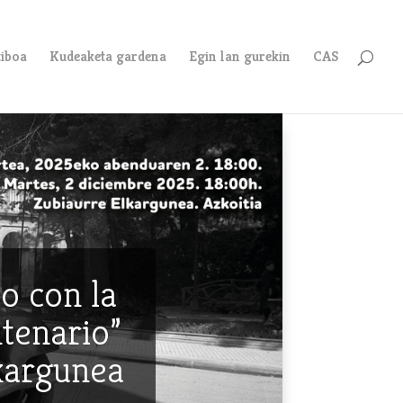
tiboa
Kudeaketa gardena
Egin lan gurekin
CAS
o con la
ntenario”
lkargunea