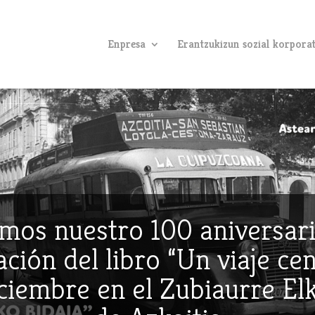
Enpresa
Erantzukizun sozial korpora
mos nuestro 100 aniversari
ción del libro “Un viaje ce
iciembre en el Zubiaurre E