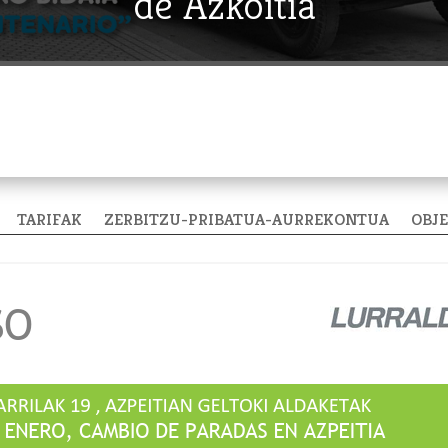
de Azkoitia
TARIFAK
ZERBITZU-PRIBATUA-AURREKONTUA
OBJ