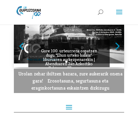
Gure 100. urteurrena ospatzen
dugu “Ehun urteko bidaia”
liburuaren aurkezpenarekin |
Abenduaren 2an Azkoitiko
Zubiaurre Elkargunean
Urolan zehar ibiltzen bazara, zure aukerarik onena
gara!
Erosotasuna, segurtasuna eta
eraginkortasuna eskaintzen dizkizugu