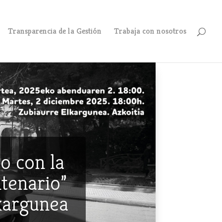
Transparencia de la Gestión
Trabaja con nosotros
o con la
ntenario”
lkargunea