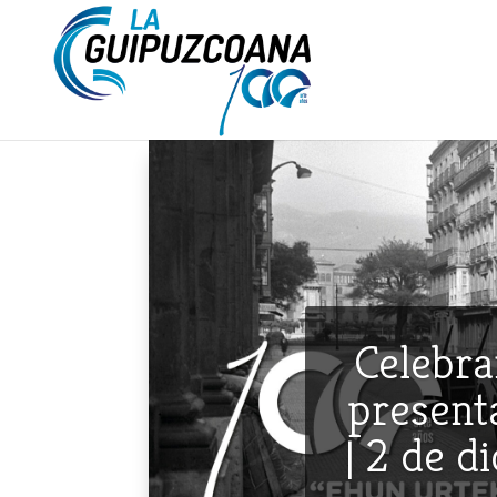
Celebra
presenta
| 2 de d