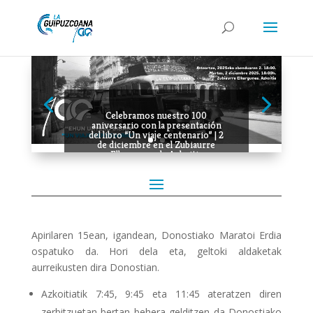
Celebramos nuestro 100
aniversario con la presentación
del libro “Un viaje centenario” | 2
de diciembre en el Zubiaurre
Elkargunea de Azkoitia
Apirilaren 15ean, igandean, Donostiako Maratoi Erdia
ospatuko da. Hori dela eta, geltoki aldaketak
aurreikusten dira Donostian.
Azkoitiatik 7:45, 9:45 eta 11:45 ateratzen diren
zerbitzuetan bertan behera gelditzen da Donostiako