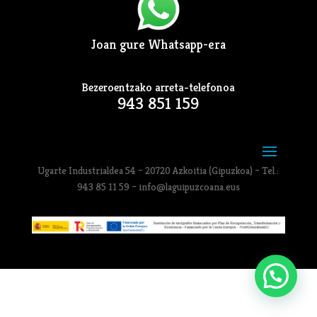
Joan gure Whatsapp-era
Bezeroentzako arreta-telefonoa
943 851 159
Ugarte Industrialdea 54 – 20720 Azkoitia (Gipuzkoa) – Tel.:
943 85 11 59 – info@laguipuzcoana.eus