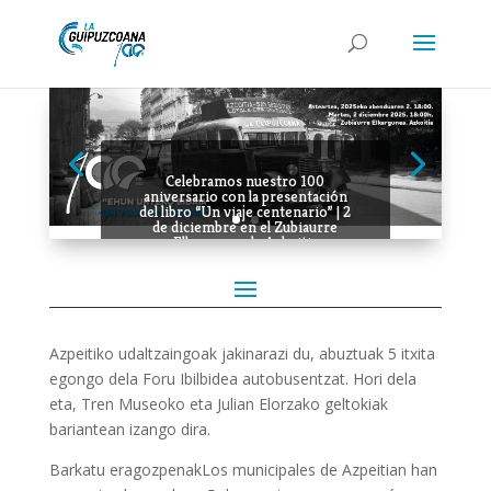
Celebramos nuestro 100
aniversario con la presentación
del libro “Un viaje centenario” | 2
de diciembre en el Zubiaurre
Elkargunea de Azkoitia
Azpeitiko udaltzaingoak jakinarazi du, abuztuak 5 itxita
egongo dela Foru Ibilbidea autobusentzat. Hori dela
eta, Tren Museoko eta Julian Elorzako geltokiak
bariantean izango dira.
Barkatu eragozpenak
Los municipales de Azpeitian han