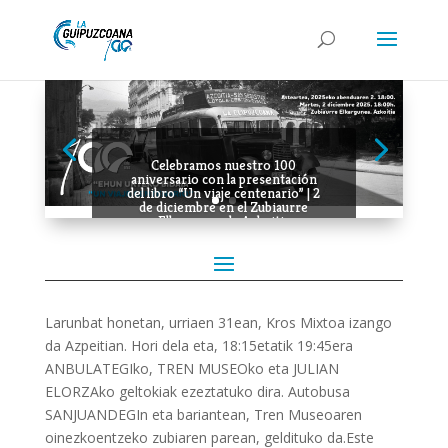
Celebramos nuestro 100
aniversario con la presentación
del libro “Un viaje centenario” | 2
de diciembre en el Zubiaurre
Elkargunea de Azkoitia
Larunbat honetan, urriaen 31ean, Kros Mixtoa izango
da Azpeitian. Hori dela eta, 18:15etatik 19:45era
ANBULATEGIko, TREN MUSEOko eta JULIAN
ELORZAko geltokiak ezeztatuko dira. Autobusa
SANJUANDEGIn eta bariantean, Tren Museoaren
oinezkoentzeko zubiaren parean, geldituko da.
Este