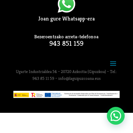
Joan gure Whatsapp-era
Bezeroentzako arreta-telefonoa
943 851 159
Ugarte Industrialdea 54 – 20720 Azkoitia (Gipuzkoa) – Tel.:
943 85 11 59 – info@laguipuzcoana.eus