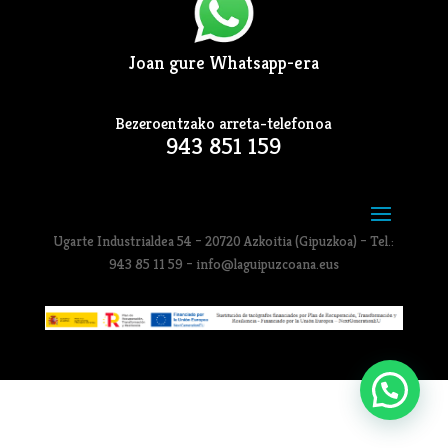
Joan gure Whatsapp-era
Bezeroentzako arreta-telefonoa
943 851 159
Ugarte Industrialdea 54 – 20720 Azkoitia (Gipuzkoa) – Tel.:
943 85 11 59 – info@laguipuzcoana.eus