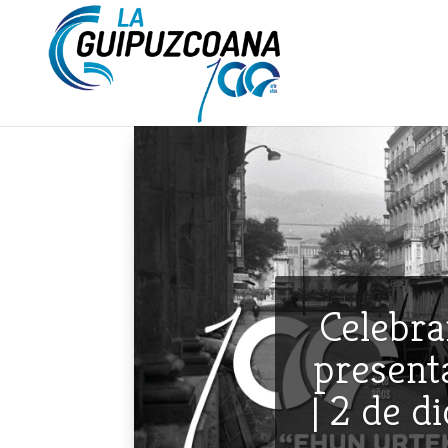
Celebra
presenta
| 2 de d