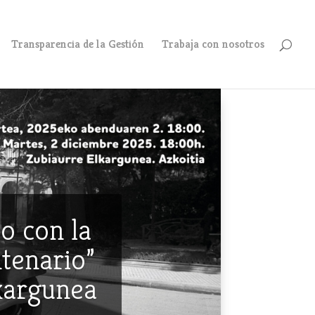
Transparencia de la Gestión
Trabaja con nosotros
o con la
ntenario”
lkargunea