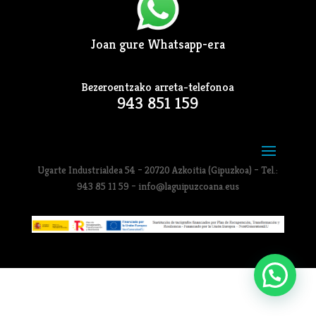
Joan gure Whatsapp-era
Bezeroentzako arreta-telefonoa
943 851 159
Ugarte Industrialdea 54 – 20720 Azkoitia (Gipuzkoa) – Tel.:
943 85 11 59 – info@laguipuzcoana.eus