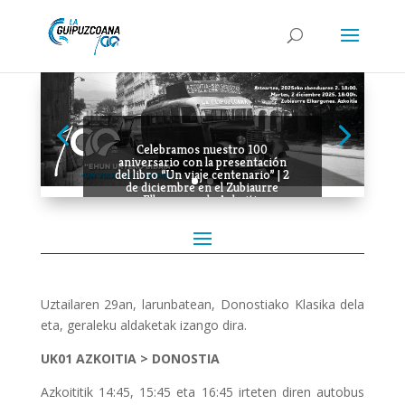
Celebramos nuestro 100
aniversario con la presentación
del libro “Un viaje centenario” | 2
de diciembre en el Zubiaurre
Elkargunea de Azkoitia
Uztailaren 29an, larunbatean, Donostiako Klasika dela
eta, geraleku aldaketak izango dira.
UK01 AZKOITIA > DONOSTIA
Azkoititik 14:45, 15:45 eta 16:45 irteten diren autobus