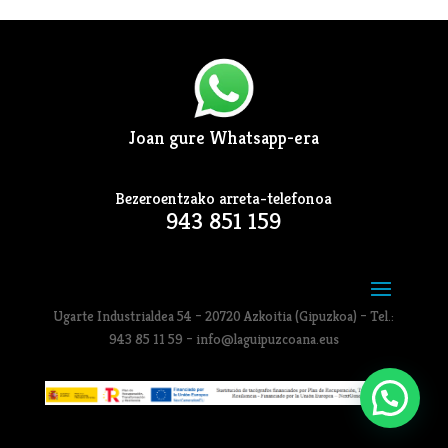
Joan gure Whatsapp-era
Bezeroentzako arreta-telefonoa
943 851 159
Ugarte Industrialdea 54 – 20720 Azkoitia (Gipuzkoa) – Tel.:
943 85 11 59 – info@laguipuzcoana.eus