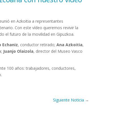
unió en Azkoitia a representantes
tenario. Con este vídeo queremos revivir la
o el futuro de la movilidad en Gipuzkoa.
o Echaniz
, conductor retirado;
Ana Azkoitia
,
a;
Juanjo Olaizola
, director del Museo Vasco
nte 100 años: trabajadores, conductores,
o.
Siguiente Noticia
→