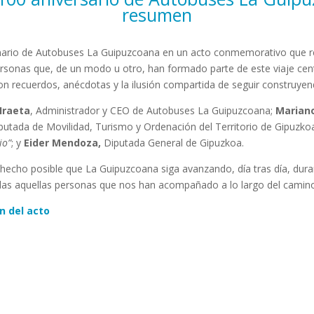
resumen
ario de Autobuses La Guipuzcoana en un acto conmemorativo que re
personas que, de un modo u otro, han formado parte de este viaje cen
n recuerdos, anécdotas y la ilusión compartida de seguir construyend
 Iraeta
, Administrador y CEO de Autobuses La Guipuzcoana;
Marian
iputada de Movilidad, Turismo y Ordenación del Territorio de Gipuzko
io”
; y
Eider Mendoza,
Diputada General de Gipuzkoa.
hecho posible que La Guipuzcoana siga avanzando, día tras día, dura
todas aquellas personas que nos han acompañado a lo largo del camin
n del acto