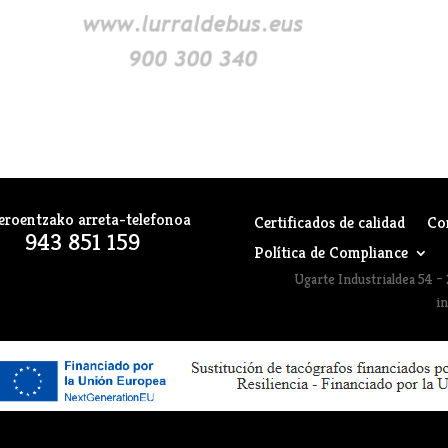
eroentzako arreta-telefonoa
Certificados de calidad
Co
943 851 159
Política de Compliance
Ugarte Industrialdea 54 – 
i