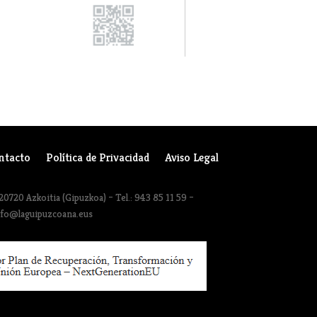
ntacto
Política de Privacidad
Aviso Legal
20720 Azkoitia (Gipuzkoa) – Tel.: 943 85 11 59 –
nfo@laguipuzcoana.eus