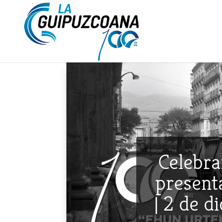
Celebra
presenta
| 2 de d