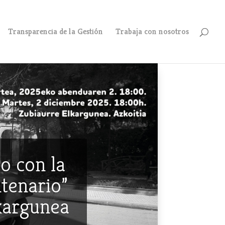
Transparencia de la Gestión
Trabaja con nosotros
o con la
ntenario”
lkargunea