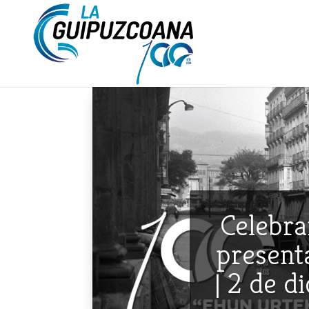
Celebra
presenta
| 2 de d