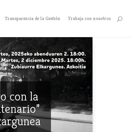
Transparencia de la Gestión
Trabaja con nosotros
o con la
ntenario”
lkargunea