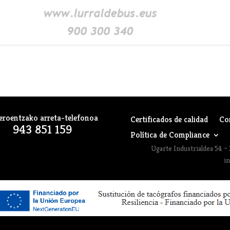
eroentzako arreta-telefonoa
Certificados de calidad
Co
943 851 159
Política de Compliance
Ugarte Industrialdea 54 – 
i