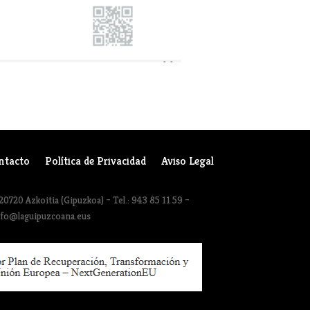
ntacto
Política de Privacidad
Aviso Legal
20720 Azkoitia (Gipuzkoa) – Tel.: 943 85 11 59 –
nfo@laguipuzcoana.eus