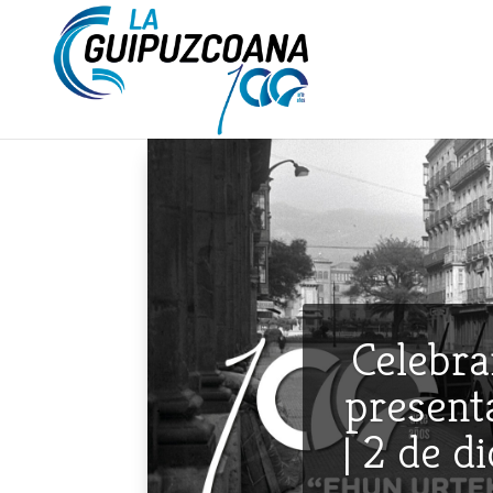
Celebra
presenta
| 2 de d