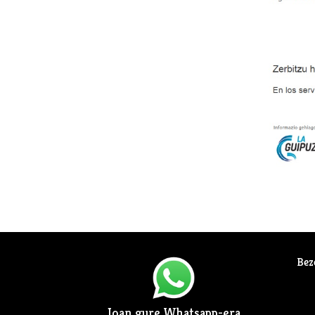
Bez
Joan gure Whatsapp-era