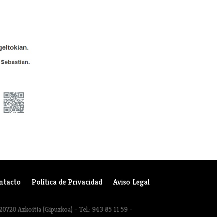
ntacto
Política de Privacidad
Aviso Legal
20720 Azkoitia (Gipuzkoa) – Tel.: 943 85 11 59 –