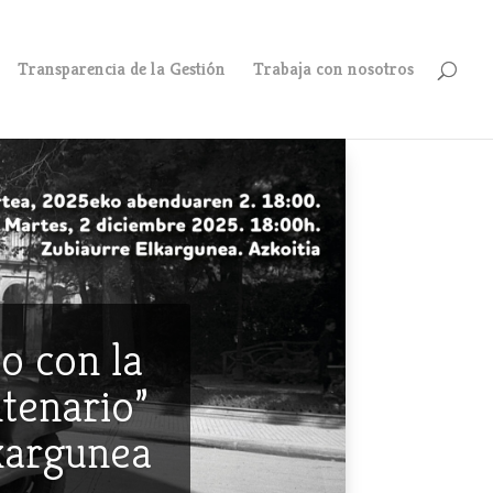
Transparencia de la Gestión
Trabaja con nosotros
o con la
ntenario”
lkargunea