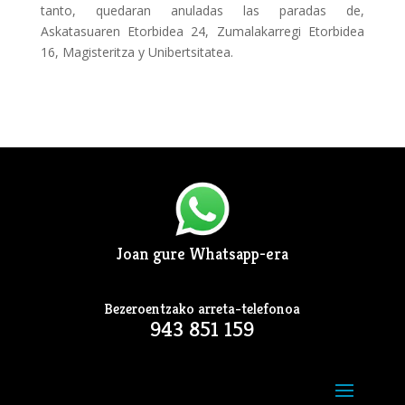
tanto, quedaran anuladas las paradas de,
Askatasuaren Etorbidea 24, Zumalakarregi Etorbidea
16, Magisteritza y Unibertsitatea.
Joan gure Whatsapp-era
Bezeroentzako arreta-telefonoa
943 851 159