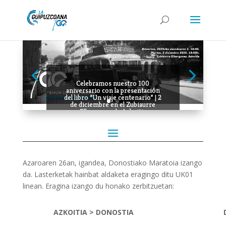
Celebramos nuestro 100
aniversario con la presentación
del libro “Un viaje centenario” | 2
de diciembre en el Zubiaurre
Elkargunea de Azkoitia
Azaroaren 26an, igandea, Donostiako Maratoia izango
da. Lasterketak hainbat aldaketa eragingo ditu UK01
linean. Eragina izango du honako zerbitzuetan:
AZKOITIA > DONOSTIA