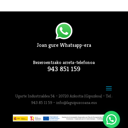
Joan gure Whatsapp-era
Bezeroentzako arreta-telefonoa
943 851 159
Ugarte Industrialdea 54 – 20720 Azkoitia (Gipuzkoa) – Tel.:
943 85 11 59 – info@laguipuzcoana.eus