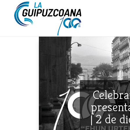
Celebra
presenta
| 2 de d