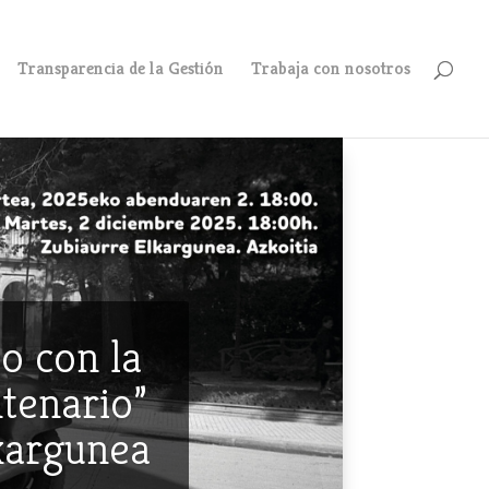
Transparencia de la Gestión
Trabaja con nosotros
o con la
ntenario”
lkargunea