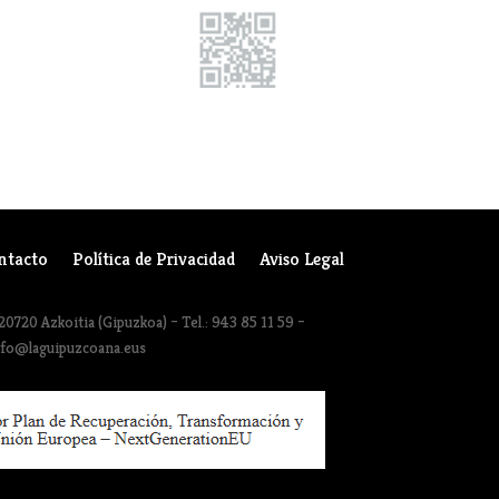
ntacto
Política de Privacidad
Aviso Legal
20720 Azkoitia (Gipuzkoa) – Tel.: 943 85 11 59 –
nfo@laguipuzcoana.eus