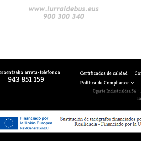
eroentzako arreta-telefonoa
Certificados de calidad
Co
943 851 159
Política de Compliance
Ugarte Industrialdea 54 – 
i