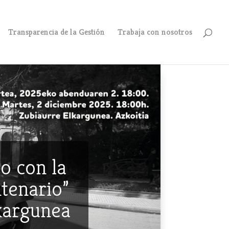
Transparencia de la Gestión
Trabaja con nosotros
o con la
ntenario”
lkargunea