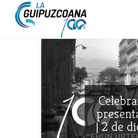
Celebra
presenta
| 2 de d