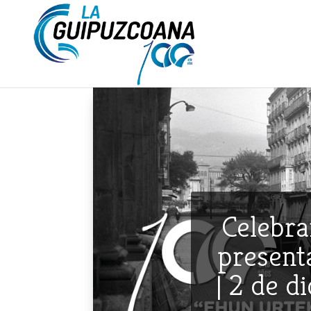
Celebra
presenta
| 2 de d