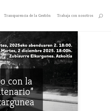
Transparencia de la Gestión
Trabaja con nosotros
o con la
ntenario”
lkargunea