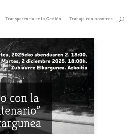
Transparencia de la Gestión
Trabaja con nosotros
o con la
ntenario”
lkargunea