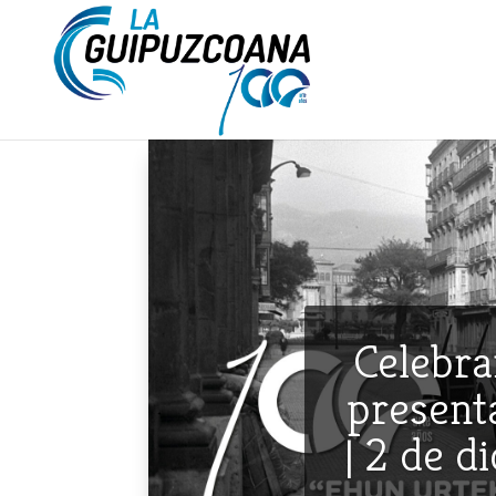
Celebra
presenta
| 2 de d