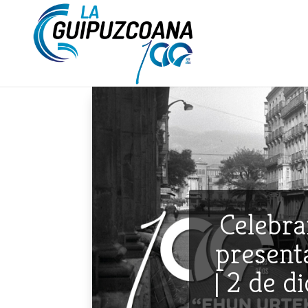
Celebra
presenta
| 2 de d