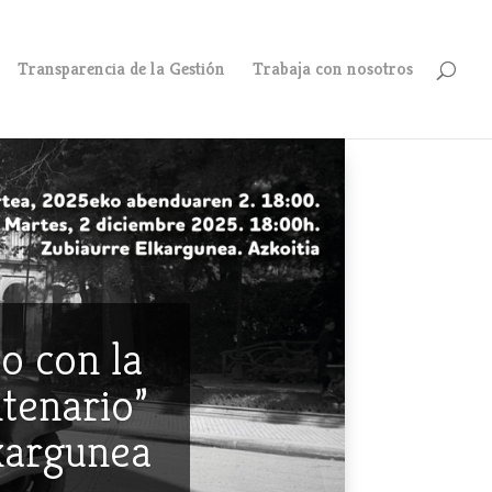
Transparencia de la Gestión
Trabaja con nosotros
o con la
ntenario”
lkargunea