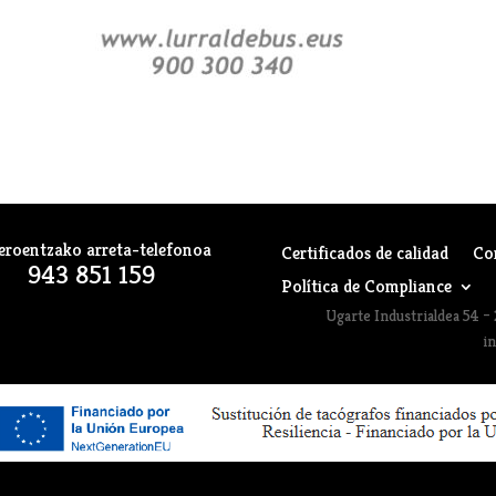
eroentzako arreta-telefonoa
Certificados de calidad
Co
943 851 159
Política de Compliance
Ugarte Industrialdea 54 – 
i