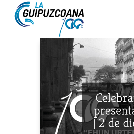
Celebra
presenta
| 2 de d