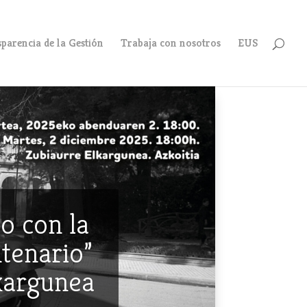
parencia de la Gestión
Trabaja con nosotros
EUS
o con la
ntenario”
lkargunea