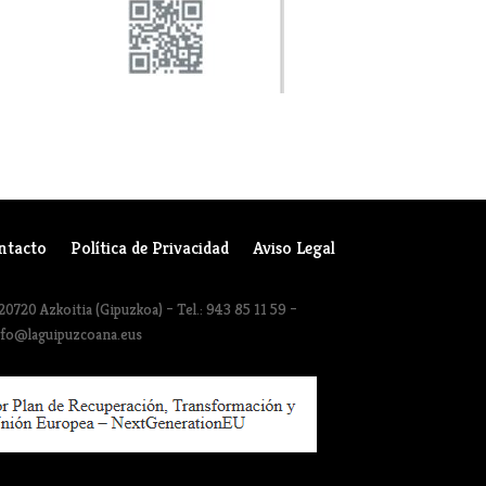
ntacto
Política de Privacidad
Aviso Legal
20720 Azkoitia (Gipuzkoa) – Tel.: 943 85 11 59 –
nfo@laguipuzcoana.eus