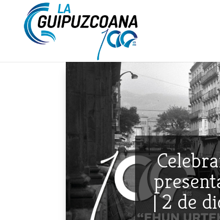
Celebra
presenta
| 2 de d