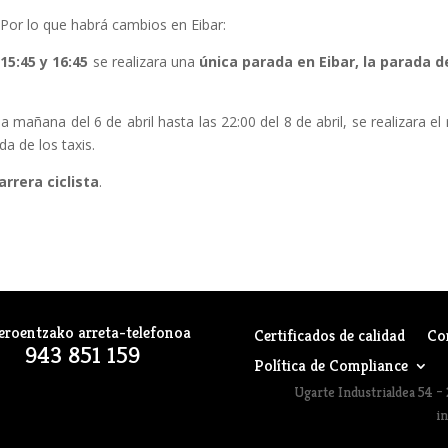
o. Por lo que habrá cambios en Eibar:
 15:45 y 16:45
se realizara una
única parada en Eibar, la parada d
la mañana del 6 de abril hasta las 22:00 del 8 de abril, se realizara e
a de los taxis.
rrera ciclista
.
eroentzako arreta-telefonoa
Certificados de calidad
Co
943 851 159
Política de Compliance
Ugarte Industrialdea 54 – 
i