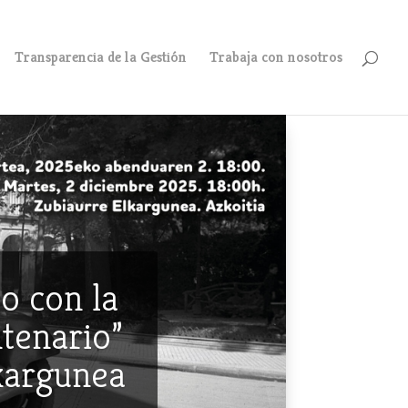
Transparencia de la Gestión
Trabaja con nosotros
o con la
ntenario”
lkargunea