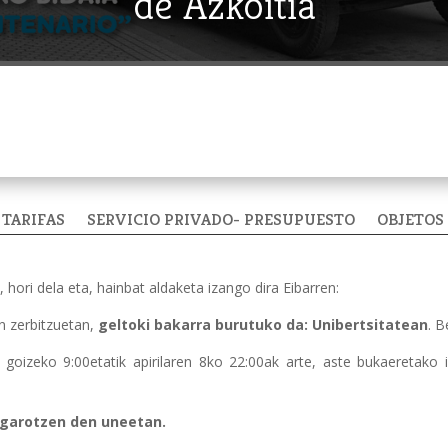
de Azkoitia
TARIFAS
SERVICIO PRIVADO- PRESUPUESTO
OBJETOS
, hori dela eta, hainbat aldaketa izango dira Eibarren:
en zerbitzuetan,
geltoki bakarra burutuko da: Unibertsitatean
. B
 goizeko 9:00etatik apirilaren 8ko 22:00ak arte, aste bukaeretako 
igarotzen den uneetan.