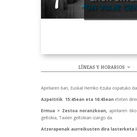
LÍNEAS Y HORARIOS
Apirilaren 6an, Euskal Herriko itzulia ospatuko da
Azpeititik 15:45ean eta 16:45ean
irteten dir
Ermua > Zestoa noranzkoan,
apirilaren 6ko
geltokia, Taxien geltokian izango da.
Atzerapenak aurreikusten dira lasterketa 