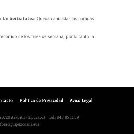
e Unibertsitatea
. Quedan anuladas las paradas
l recorrido de los fines de semana, por lo tanto la
ntacto
Política de Privacidad
Aviso Legal
20720 Azkoitia (Gipuzkoa) – Tel.: 943 85 11 59 –
nfo@laguipuzcoana.eus