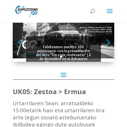
Celebramos nuestro 100
aniversario con la presentación
del libro “Un viaje centenario” | 2
de diciembre en el Zubiaurre
Elkargunea de Azkoitia
UK05: Zestoa > Ermua
Urtarrilaren 5ean, arratsaldeko
15:00etatik hasi eta urtarrilaren 6ra
arte (egun osoan) asteburuetako
ibilbidea egingo dute autobusek