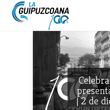
Celebra
presenta
| 2 de d