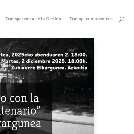
Transparencia de la Gestión
Trabaja con nosotros
o con la
ntenario”
lkargunea