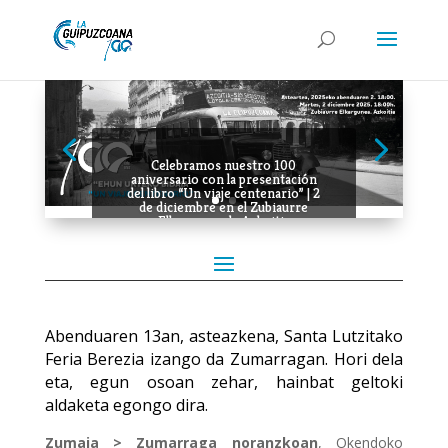
Celebramos nuestro 100
aniversario con la presentación
del libro “Un viaje centenario” | 2
de diciembre en el Zubiaurre
Elkargunea de Azkoitia
Abenduaren 13an, asteazkena, Santa Lutzitako
Feria Berezia izango da Zumarragan. Hori dela
eta, egun osoan zehar, hainbat geltoki
aldaketa egongo dira.
Zumaia > Zumarraga noranzkoan
, Okendoko