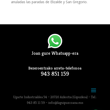
anuladas las paradas de Elizalde y San Gregorio.
Joan gure Whatsapp-era
Bezeroentzako arreta-telefonoa
943 851 159
Ugarte Industrialdea 54 – 20720 Azkoitia (Gipuzkoa) – Tel.:
943 85 11 59 – info@laguipuzcoana.eus