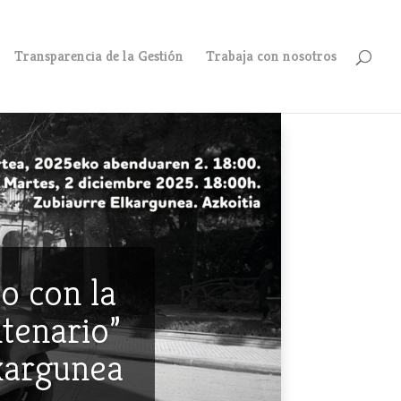
Transparencia de la Gestión
Trabaja con nosotros
o con la
ntenario”
lkargunea