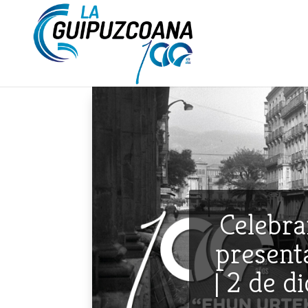
Celebra
presenta
| 2 de d