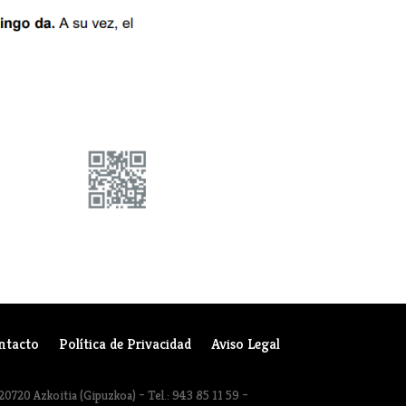
ntacto
Política de Privacidad
Aviso Legal
20720 Azkoitia (Gipuzkoa) – Tel.: 943 85 11 59 –