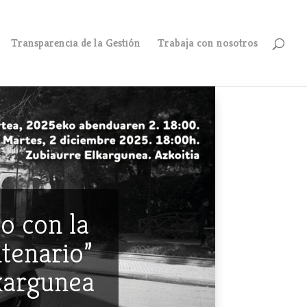
Transparencia de la Gestión
Trabaja con nosotros
o con la
ntenario”
lkargunea