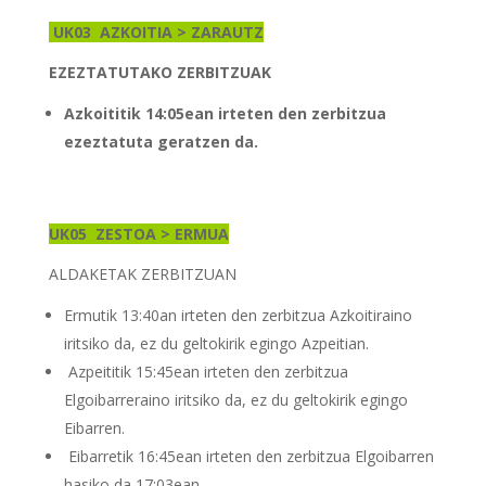
UK03
AZKOITIA > ZARAUTZ
EZEZTATUTAKO ZERBITZUAK
Azkoititik 14:05ean irteten den zerbitzua
ezeztatuta geratzen da.
UK05
ZESTOA > ERMUA
ALDAKETAK ZERBITZUAN
Ermutik 13:40an irteten den zerbitzua Azkoitiraino
iritsiko da, ez du geltokirik egingo Azpeitian.
Azpeititik 15:45ean irteten den zerbitzua
Elgoibarreraino iritsiko da, ez du geltokirik egingo
Eibarren.
Eibarretik 16:45ean irteten den zerbitzua Elgoibarren
hasiko da 17:03ean.