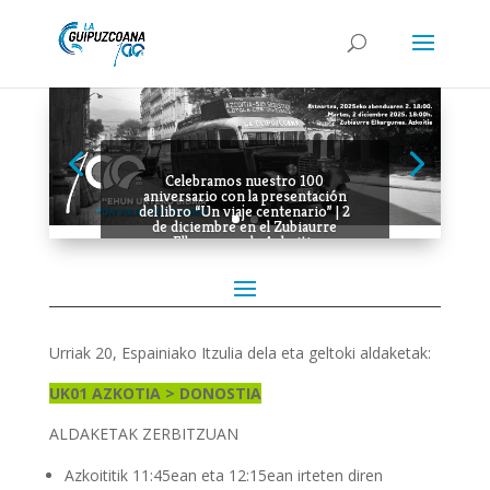
Celebramos nuestro 100
aniversario con la presentación
del libro “Un viaje centenario” | 2
de diciembre en el Zubiaurre
Elkargunea de Azkoitia
Urriak 20, Espainiako Itzulia dela eta geltoki aldaketak:
UK01
AZKOTIA > DONOSTIA
ALDAKETAK ZERBITZUAN
Azkoititik 11:45ean eta 12:15ean irteten diren