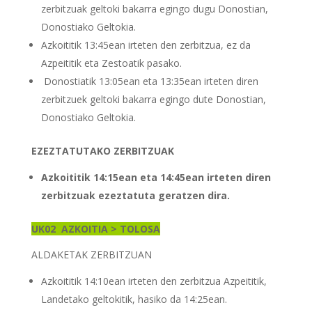
zerbitzuak geltoki bakarra egingo dugu Donostian,
Donostiako Geltokia.
Azkoititik 13:45ean irteten den zerbitzua, ez da
Azpeititik eta Zestoatik pasako.
Donostiatik 13:05ean eta 13:35ean irteten diren
zerbitzuek geltoki bakarra egingo dute Donostian,
Donostiako Geltokia.
EZEZTATUTAKO ZERBITZUAK
Azkoititik 14:15ean eta 14:45ean irteten diren
zerbitzuak ezeztatuta geratzen dira.
UK02
AZKOITIA > TOLOSA
ALDAKETAK ZERBITZUAN
Azkoititik 14:10ean irteten den zerbitzua Azpeititik,
Landetako geltokitik, hasiko da 14:25ean.