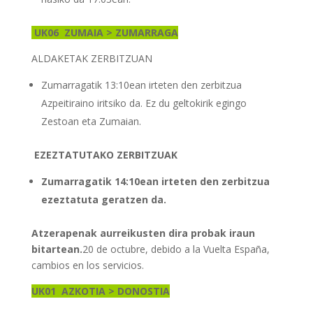
UK06
ZUMAIA > ZUMARRAGA
ALDAKETAK ZERBITZUAN
Zumarragatik 13:10ean irteten den zerbitzua
Azpeitiraino iritsiko da. Ez du geltokirik egingo
Zestoan eta Zumaian.
EZEZTATUTAKO ZERBITZUAK
Zumarragatik 14:10ean irteten den zerbitzua
ezeztatuta geratzen da.
Atzerapenak aurreikusten dira probak iraun
bitartean.
20 de octubre, debido a la Vuelta España,
cambios en los servicios.
UK01
AZKOTIA > DONOSTIA