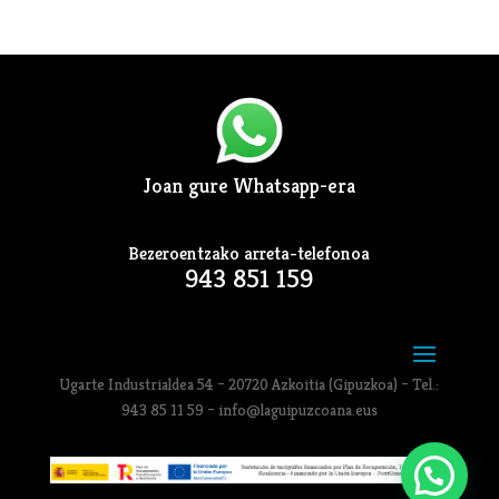
Joan gure Whatsapp-era
Bezeroentzako arreta-telefonoa
943 851 159
Ugarte Industrialdea 54 – 20720 Azkoitia (Gipuzkoa) – Tel.:
943 85 11 59 – info@laguipuzcoana.eus