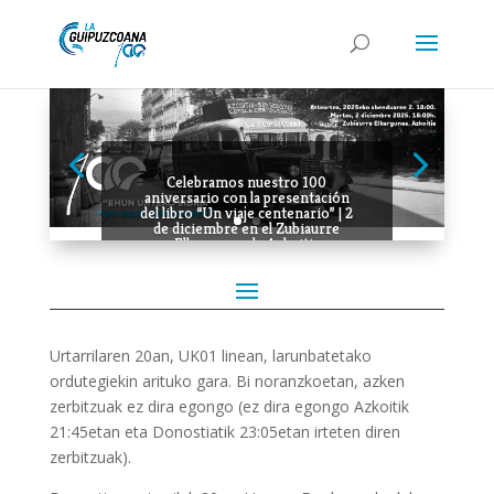
Celebramos nuestro 100
aniversario con la presentación
del libro “Un viaje centenario” | 2
de diciembre en el Zubiaurre
Elkargunea de Azkoitia
Urtarrilaren 20an, UK01 linean, larunbatetako
ordutegiekin arituko gara. Bi noranzkoetan, azken
zerbitzuak ez dira egongo (ez dira egongo Azkoitik
21:45etan eta Donostiatik 23:05etan irteten diren
zerbitzuak).