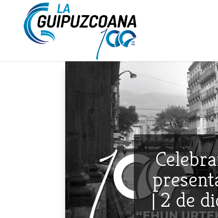
Celebra
presenta
| 2 de d