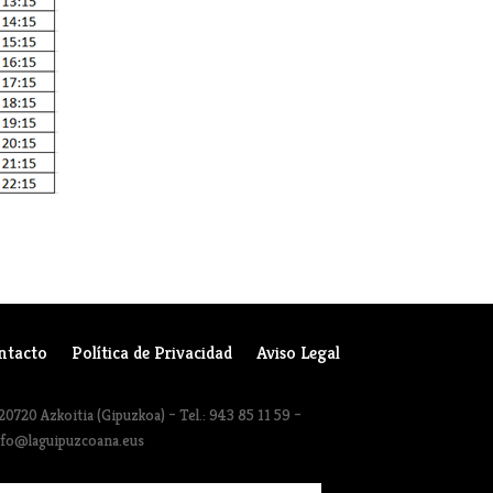
ntacto
Política de Privacidad
Aviso Legal
20720 Azkoitia (Gipuzkoa) – Tel.: 943 85 11 59 –
nfo@laguipuzcoana.eus