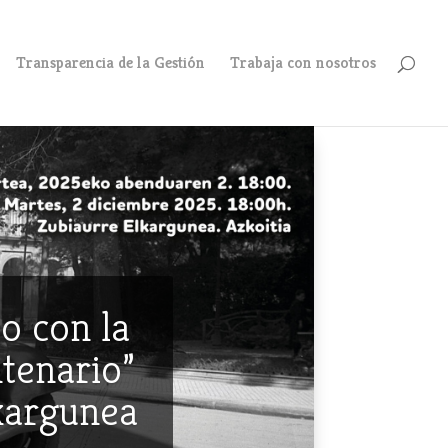
Transparencia de la Gestión
Trabaja con nosotros
o con la
ntenario”
lkargunea