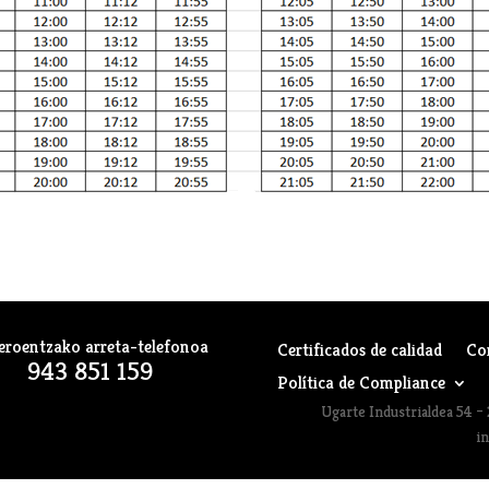
eroentzako arreta-telefonoa
Certificados de calidad
Co
943 851 159
Política de Compliance
Ugarte Industrialdea 54 – 
i