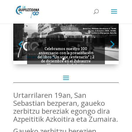
Celebramos nuestro 100
aniversario con la presentación
del libro “Un viaje centenario” | 2
de diciembre en el Zubiaurre
Elkargunea de Azkoitia
Urtarrilaren 19an, San
Sebastian bezperan, gaueko
zerbitzu bereziak egongo dira
Azpeititik Azkoitira eta Zumaira.
Gaueko zerbitzu berezien