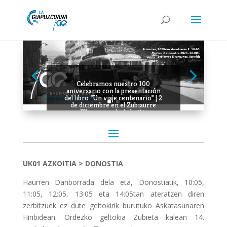
Celebramos nuestro 100
aniversario con la presentación
del libro “Un viaje centenario” | 2
de diciembre en el Zubiaurre
Elkargunea de Azkoitia
UK01
AZKOITIA > DONOSTIA
Haurren Danborrada dela eta, Donostiatik, 10:05,
11:05, 12:05, 13:05 eta 14:05tan ateratzen diren
zerbitzuek ez dute geltokirik burutuko Askatasunaren
Hiribidean. Ordezko geltokia Zubieta kalean 14.