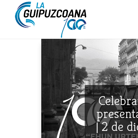
Celebra
presenta
| 2 de d