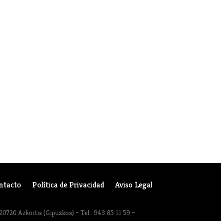
ntacto
Política de Privacidad
Aviso Legal
20720 Azkoitia (Gipuzkoa) – Tel.: 943 85 11 59 –