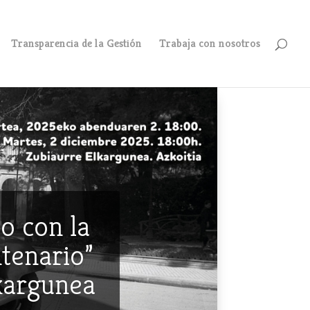
Transparencia de la Gestión
Trabaja con nosotros
o con la
ntenario”
lkargunea