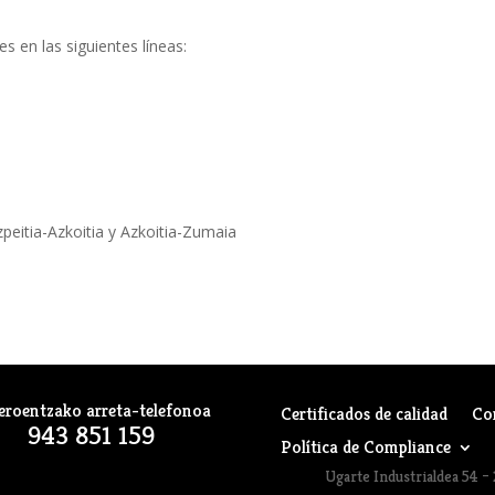
 en las siguientes líneas:
peitia-Azkoitia y Azkoitia-Zumaia
eroentzako arreta-telefonoa
Certificados de calidad
Co
943 851 159
Política de Compliance
Ugarte Industrialdea 54 – 