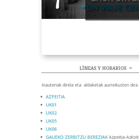
LÍNEAS Y HORARIOS
Inauteriak direla eta aldaketak aurreikusten dir
AZPEITIA
UK01
UK02
UK05
UK06
GAUEKO ZERBITZU BEREZIAK
Azpeitia-Azkoit