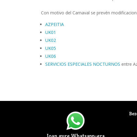
Con motivo del Carnaval se prevén modificaciones
AZPEITIA
UK01
UK02
UK05
UK06
SERVICIOS ESPECIALES NOCTURNOS
entre Az
Bez
Joan gure Whatsapp-era